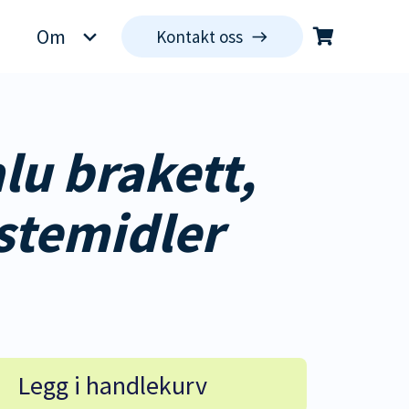
Om
Kontakt oss
east
Du har ingen produkter i handlekurven.
lu brakett,
stemidler
Legg i handlekurv