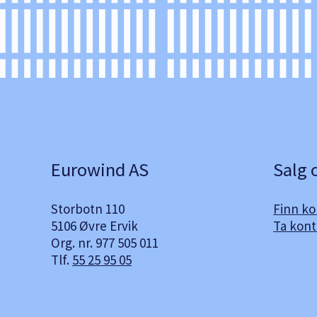
Eurowind AS
Salg 
Storbotn 110
Finn k
5106 Øvre Ervik
Ta kont
Org. nr. 977 505 011
Tlf.
55 25 95 05