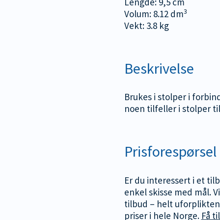
Lengde: 9,5 cm
3
Volum: 8.12 dm
Vekt: 3.8 kg
Beskrivelse
Brukes i stolper i forbi
noen tilfeller i stolper t
Prisforespørsel
Er du interessert i et ti
enkel skisse med mål. Vi
tilbud – helt uforplikte
priser i hele Norge.
Få ti