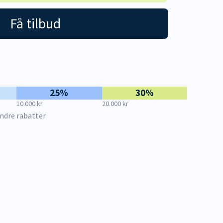
Få tilbud
25%
30%
10.000 kr
20.000 kr
ndre rabatter