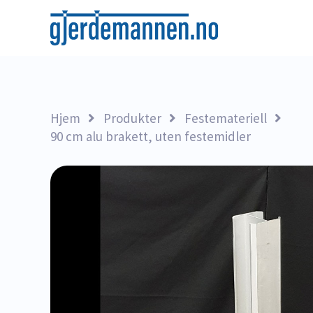
Hjem
Produkter
Festemateriell
90 cm alu brakett, uten festemidler