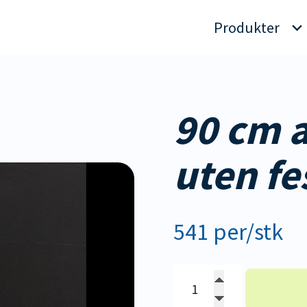
Produkter
90 cm a
uten fe
541 per/stk
90
cm