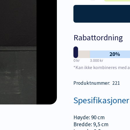
alu
brakett,
uten
festemidler
antall
Rabattordning
20%
0 kr
3.000 kr
*Kan ikke kombineres med a
Produktnummer:
221
Spesifikasjoner
Høyde: 90 cm
Bredde: 9,5 cm