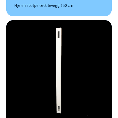
Hjørnestolpe tett levegg 150 cm