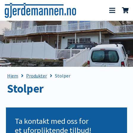
Hjem
Produkter
Stolper
Stolper
Ta kontakt med oss for
et uforpliktende tilbud!