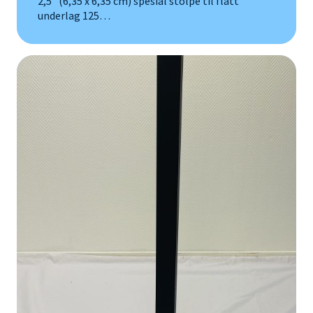
2,5″ (6,35 x 6,35 cm) spesial stolpe til flatt
underlag 125…