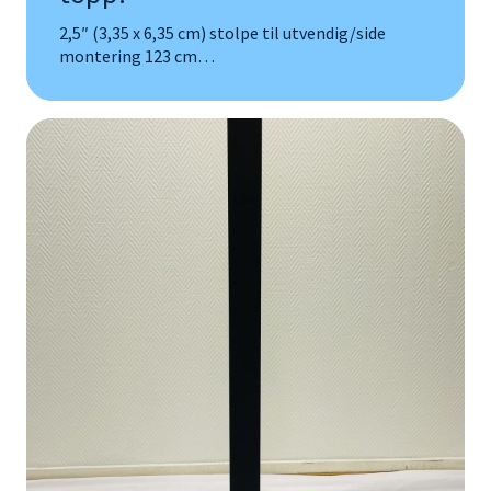
2,5″ (3,35 x 6,35 cm) stolpe til utvendig/side
montering 123 cm…