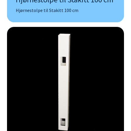
Hjørnestolpe til Stakitt 100 cm