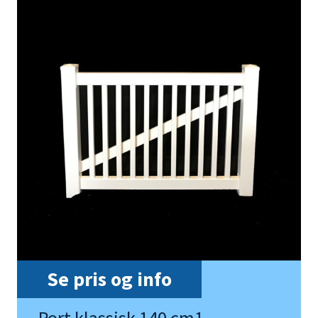
Se pris og info
Port klassisk 140 cm1