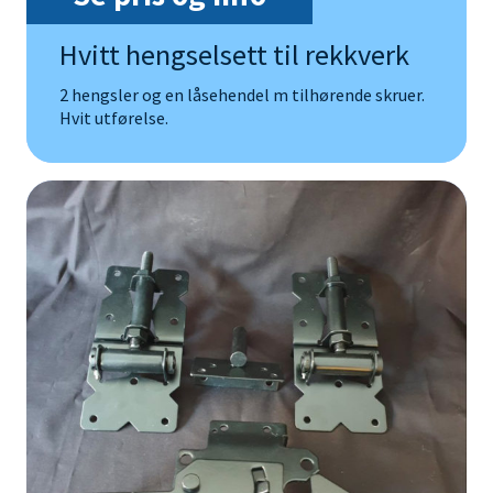
Hvitt hengselsett til rekkverk
2 hengsler og en låsehendel m tilhørende skruer.
Hvit utførelse.