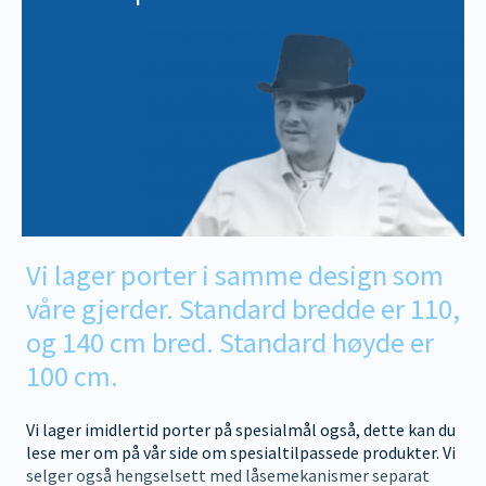
Vi lager porter i samme design som
våre gjerder. Standard bredde er 110,
og 140 cm bred. Standard høyde er
100 cm.
Vi lager imidlertid porter på spesialmål også, dette kan du
lese mer om på vår side om spesialtilpassede produkter. Vi
selger også hengselsett med låsemekanismer separat