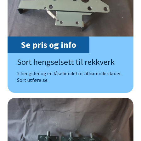
Se pris og info
Sort hengselsett til rekkverk
2 hengsler og en låsehendel m tilhørende skruer.
Sort utførelse.