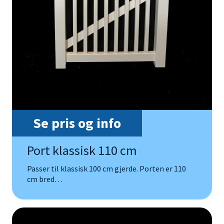
Gjerdemannen har lang erfaring med gjerder og porter, og
vi vet hvor viktig det er med en stabil port som tåler å all
slags vær og vind. En vedlikeholdsfri port i PVC som står i
stil med resten av gjerdet gir et fint førsteinntrykk når
besøkende kommer, og sparer deg for mye vedlikehold.
Se gjerne eksempelbilder på våre porter i bildegalleriet
øverst på siden, og
ta kontakt
med oss dersom du ønsker
råd og et uforpliktende tilbud på port.
Se pris og info
Port klassisk 110 cm
Passer til klassisk 100 cm gjerde. Porten er 110
cm bred…