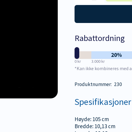
Klassisk
100
cm
antall
Rabattordning
20%
0 kr
3.000 kr
*Kan ikke kombineres med a
Produktnummer:
230
Spesifikasjoner
Høyde: 105 cm
Bredde: 10,13 cm