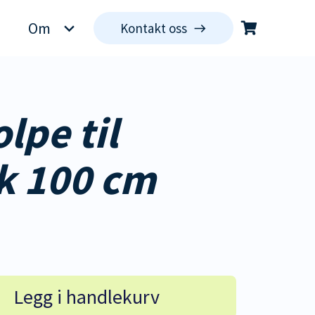
Om
Kontakt oss
east
Du har ingen produkter i handlekurven.
lpe til
k 100 cm
Legg i handlekurv