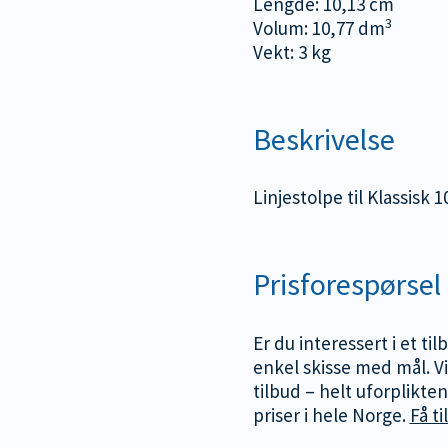
Lengde: 10,13 cm
3
Volum: 10,77 dm
Vekt: 3 kg
Beskrivelse
Linjestolpe til Klassisk 
Prisforespørsel
Er du interessert i et ti
enkel skisse med mål. Vi
tilbud – helt uforplikte
priser i hele Norge.
Få ti