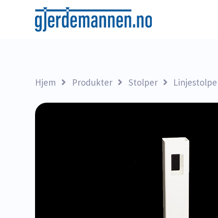
Hjem
Produkter
Stolper
Linjestolpe