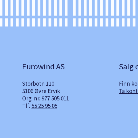
Eurowind AS
Salg 
Storbotn 110
Finn k
5106 Øvre Ervik
Ta kont
Org. nr. 977 505 011
Tlf.
55 25 95 05