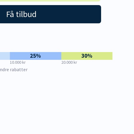
Få tilbud
25%
30%
10.000 kr
20.000 kr
ndre rabatter