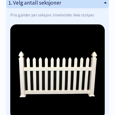
1
Velg antall seksjoner
Pris gjelder per seksjon. Inneholder ikke stolper.