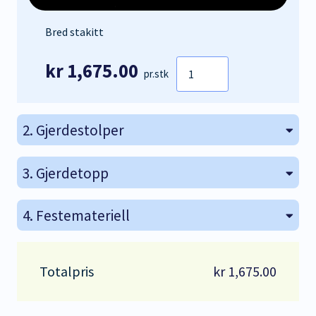
Bred stakitt
Bred
kr
1,675.00
pr.stk
stakitt
100
cm
antall
2
Gjerdestolper
3
Gjerdetopp
4
Festemateriell
kr
1,675.00