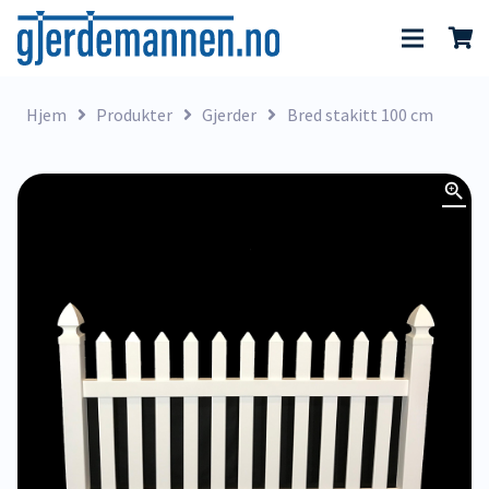
Hjem
Produkter
Gjerder
Bred stakitt 100 cm