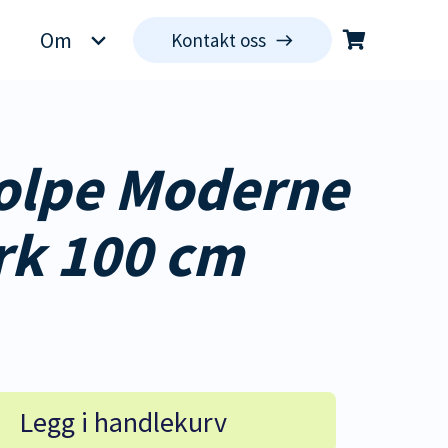
Om
Kontakt oss
east
Du har ingen produkter i handlekurven.
olpe Moderne
rk 100 cm
Legg i handlekurv