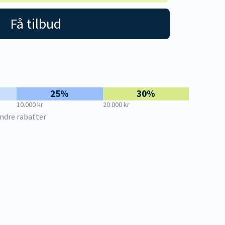
Få tilbud
25%
30%
10.000 kr
20.000 kr
ndre rabatter