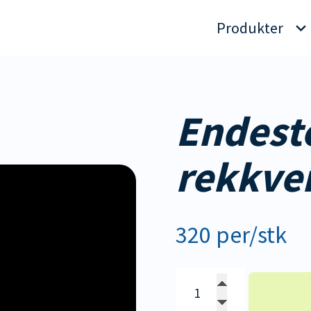
Produkter
Endest
rekkve
320 per/stk
Endestolpe
Moderne