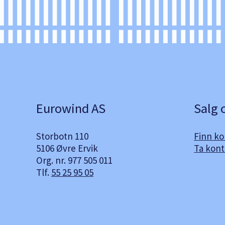
Eurowind AS
Salg 
Storbotn 110
Finn k
5106 Øvre Ervik
Ta kont
Org. nr. 977 505 011
Tlf.
55 25 95 05