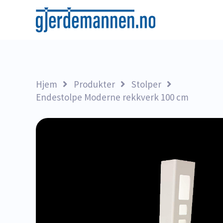
Hjem
Produkter
Stolper
Endestolpe Moderne rekkverk 100 cm