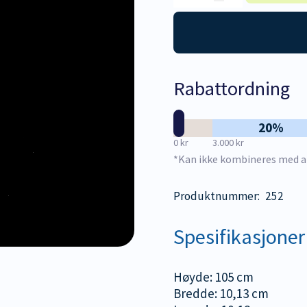
rekkverk
100
cm
antall
Rabattordning
20%
0 kr
3.000 kr
*Kan ikke kombineres med a
Produktnummer:
252
Spesifikasjoner
Høyde: 105 cm
Bredde: 10,13 cm