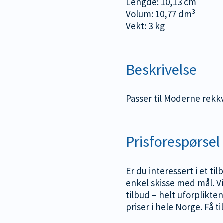
Lengde: 10,13 cm
3
Volum: 10,77 dm
Vekt: 3 kg
Beskrivelse
Passer til Moderne rekk
Prisforespørsel
Er du interessert i et ti
enkel skisse med mål. Vi
tilbud – helt uforplikte
priser i hele Norge.
Få ti