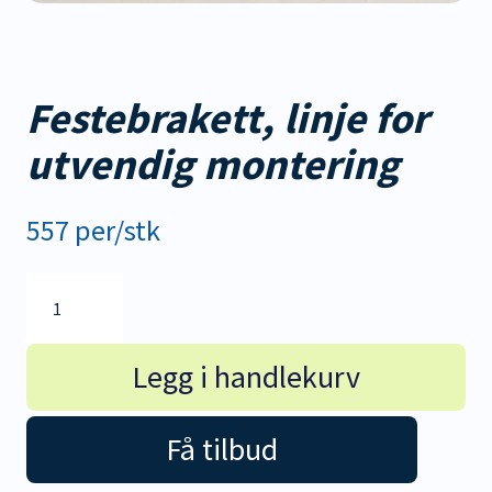
Festebrakett, linje for
utvendig montering
557 per/stk
Festebrakett,
linje
for
utvendig
Legg i handlekurv
montering
antall
Få tilbud