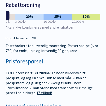
Rabattordning
20%
25%
30%
0 kr
3.000 kr
10.000 kr
20.000 kr
*Kan ikke kombineres med andre rabatter
Produktnummer:
781
Festebrakett for utvendig montering. Passer stolpe ( v.nr
780) for ende, linje og innvendig 90 gr hjørne
Prisforespørsel
Er du interessert i et tilbud? Ta noen bilder av ditt
prosjekt, og lag en enkel skisse med mål. Vi kan da
prosjektere, og gi deg et skikkelig tilbud – helt
uforpliktende. Vi kan ordne med transport til rimelige
priser i hele Norge.
Få tilbud!