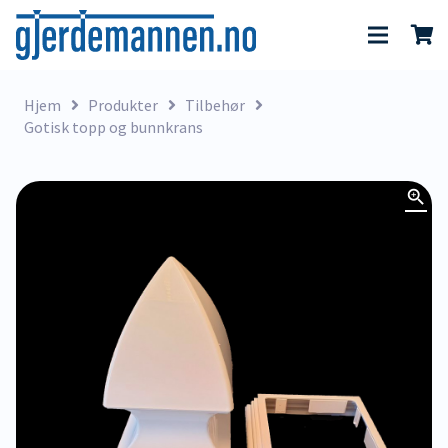
Hjem
Produkter
Tilbehør
Gotisk topp og bunnkrans