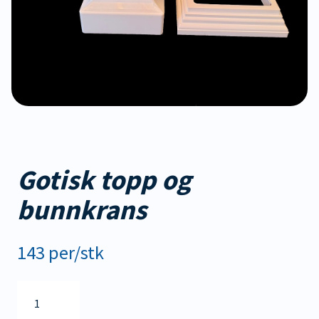
Gotisk topp og
bunnkrans
143 per/stk
Gotisk
topp