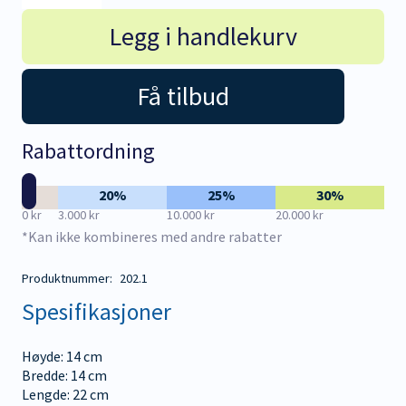
og
bunnkrans
Legg i handlekurv
antall
Få tilbud
Rabattordning
20%
25%
30%
0 kr
3.000 kr
10.000 kr
20.000 kr
*Kan ikke kombineres med andre rabatter
Produktnummer:
202.1
Spesifikasjoner
Høyde: 14 cm
Bredde: 14 cm
Lengde: 22 cm